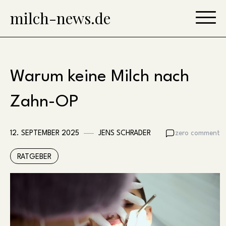
Skip
milch-news.de
to
content
Warum keine Milch nach
Zahn-OP
12. SEPTEMBER 2025
JENS SCHRADER
zero comment
RATGEBER